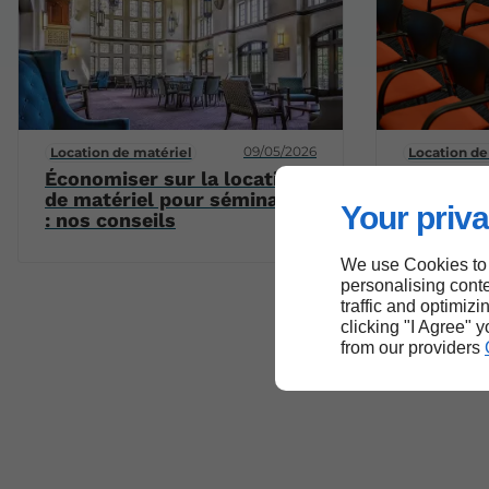
09/05/2026
Location de matériel
Location de
Économiser sur la location
Comment 
de matériel pour séminaires
meilleur
Your priva
: nos conseils
location
séminair
We use Cookies to
personalising conte
traffic and optimizi
clicking "I Agree" 
from our providers