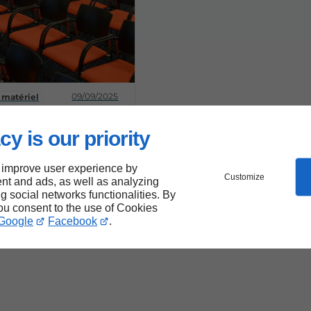
09/09/2025
 matériel
choisir le
 matériel en
cy is our priority
 pour votre
e ?
 improve user experience by
Customize
nt and ads, as well as analyzing
ng social networks functionalities. By
you consent to the use of Cookies
Google
Facebook
.