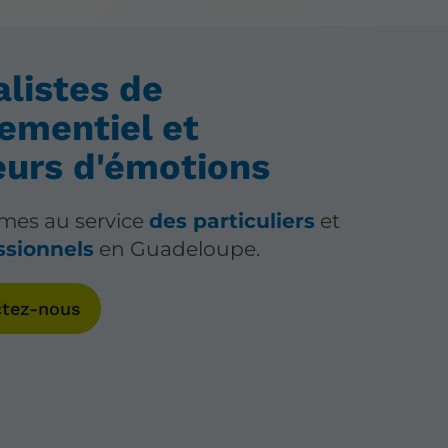
alistes de
nementiel et
eurs d'émotions
es au service
des particuliers
et
ssionnels
en Guadeloupe.
ctez-nous