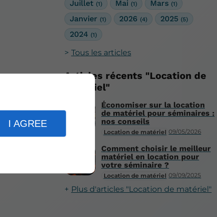
Juillet
Mai
Mars
(1)
(1)
(1)
Janvier
2026
2025
(1)
(4)
(5)
2024
(1)
Tous les articles
Articles récents "Location de
matériel"
Économiser sur la location
de matériel pour séminaires :
nos conseils
I AGREE
09/05/2026
Location de matériel
Comment choisir le meilleur
matériel en location pour
votre séminaire ?
09/09/2025
Location de matériel
Plus d'articles "Location de matériel"