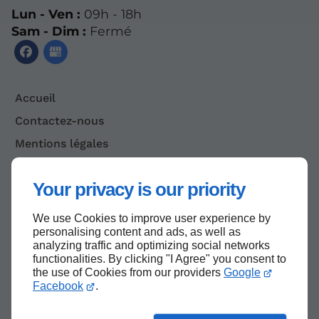
Lun - Ven :
09h - 18h
Sam - Dim :
Fermé
Accueil
Contactez-nous
Mentions légales
Plan du site
Your privacy is our priority
We use Cookies to improve user experience by
Haut de page
personalising content and ads, as well as
analyzing traffic and optimizing social networks
functionalities. By clicking "I Agree" you consent to
the use of Cookies from our providers
Google
Facebook
.