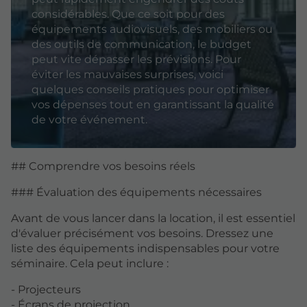
considérables. Que ce soit pour des
équipements audiovisuels, des mobiliers ou
des outils de communication, le budget
peut vite dépasser les prévisions. Pour
éviter les mauvaises surprises, voici
quelques conseils pratiques pour optimiser
vos dépenses tout en garantissant la qualité
de votre événement.
## Comprendre vos besoins réels
### Évaluation des équipements nécessaires
Avant de vous lancer dans la location, il est essentiel
d'évaluer précisément vos besoins. Dressez une
liste des équipements indispensables pour votre
séminaire. Cela peut inclure :
- Projecteurs
- Écrans de projection