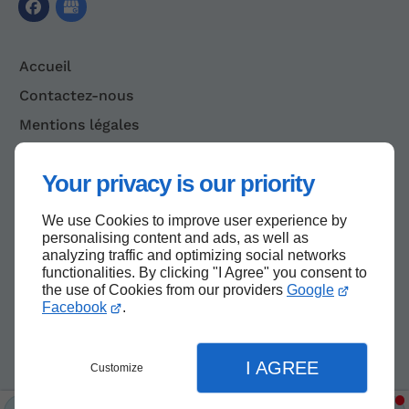
Accueil
Contactez-nous
Mentions légales
Plan du site
Your privacy is our priority
We use Cookies to improve user experience by
Haut de page
personalising content and ads, as well as
analyzing traffic and optimizing social networks
functionalities. By clicking "I Agree" you consent to
the use of Cookies from our providers
Google
Facebook
.
I AGREE
Customize