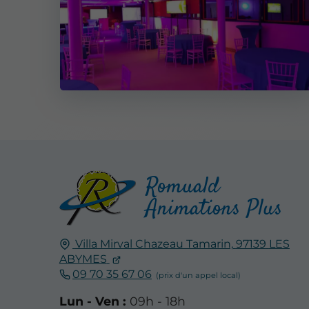
Romuald
Animations Plus
Villa Mirval Chazeau Tamarin,
97139
LES
ABYMES
09 70 35 67 06
Lun - Ven :
09h - 18h