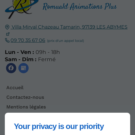
Romuald Animations Plus
Villa Mirval Chazeau Tamarin,
97139
LES ABYMES
09 70 35 67 06
Lun - Ven :
09h - 18h
Sam - Dim :
Fermé
Accueil
Contactez-nous
Mentions légales
Plan du site
Your privacy is our priority